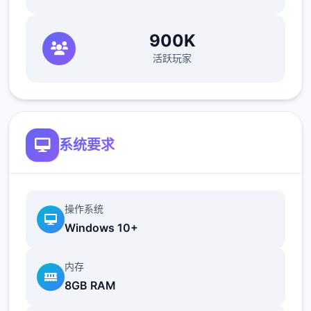
海豹驱除作战(拂晓战胜利路线)25日 实力测试
(由香里)
900K
打赢→转移到海豹驱除作战，失败→转移到新
活跃玩家
菜单作战
29日 触发讨伐委托(期限3日)海豹驱除数达到
10/10或行进度达到40/40时，“海豹情侣”战※
信赖+5，行动力-20，公会评价提高，统统状
系统要求
态+8，功夫Pt+12 ~
39日 触发香澄美剧情
42日 漫画商日去买书，触发香澄美剧情，把
打折的功夫书先买了，有余的钱买安眠枕和羽
操作系统
绒被，还有不个别的买行程之书（这周之后的
Windows 10+
周末可以都去打大行程和超大行程）
43日 香澄美加入队伍
内存
46日 8会战巨汉兄弟，对手防攻交替，这边可
8GB RAM
以攻防对应着打