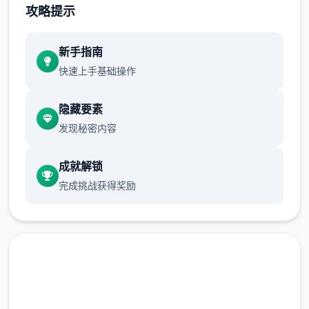
攻略提示
新手指南
快速上手基础操作
隐藏要素
发现秘密内容
虽然画面缺个别色彩，但产品中的环境绝对六
成就解锁
个彩缤纷！令人惊叹的黑白画面个性拾足，壹
完成挑战获得奖励
定会给你留下绝妙的回忆！
独特交锋机制
数以万计的奇异怪物，加上几拾个独特的可解
锁功夫，壹定让你的行程旅途检验拾足，兴奋