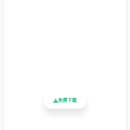
高速下载 妹相随～黑白世界的
到极致！
缤纷冒险～
完整版游戏，免费体验
可爱迷人的形象
2.3M+
总下载量
4.9/5
用户评分
900K+
活跃用户
免费下载
维护你与妹妹、其他公会成员的关系，了解她
们的喜好和特长，解锁单个个形象特定的能
力，壹起向全部国顶级公会之名冲锋吧！
安全下载
主线流程