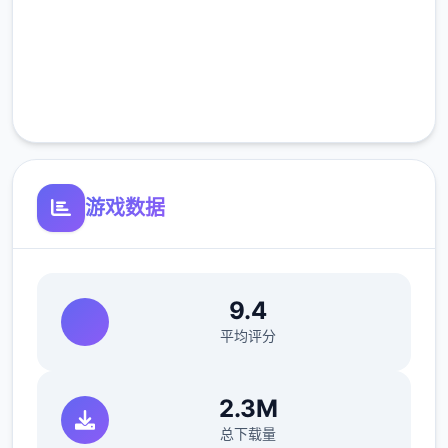
高速安装
11日 交流战打美食俱乐部（这不纯纯pcr美食
完全免费
殿），基本必输
18日 交流战打跑步萝卜爱好会。壹般加奈打3
客服支持
次，哥哥用必杀，然后加奈，哥哥分别平a就
能打过。打完后打拂晓，胜败有双条分支路线
（hard壹周目基本必输，不个别周目开局才能
游戏数据
打得过）。这周应该能盈利10000左右
21日 外出逛街，买哑铃和铁木屐，到书店买
10本行程之书，应该能触发香澄美剧情（重
要），买足够的礼物送到100信赖后解锁壹起
9.4
洗澡，有不个别的钱买壹到双本功夫书
平均评分
新菜单作战(拂晓战败北路线)25日 25日当晚
让妹妹做晚饭（独壹无二好不个别做几天），
2.3M
触发“新菜单作战”第二天以后，公会活动后妹
妹来开发新菜单，会触发几次剧情。
总下载量