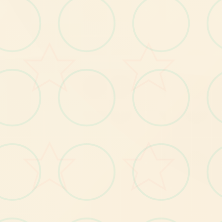
战
S战
为
遭
遇
机
甲
事
件
增
加
了
单
些
细