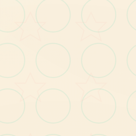
具和道具
单项敌人