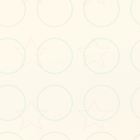
🎆
画面艺术展