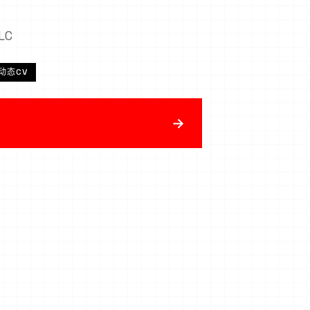
LC
动态CV
→