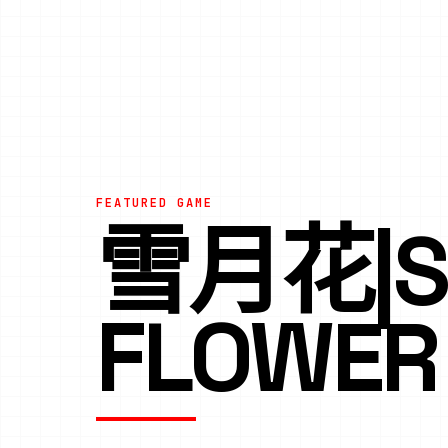
FEATURED GAME
雪月花|S
FLOWER