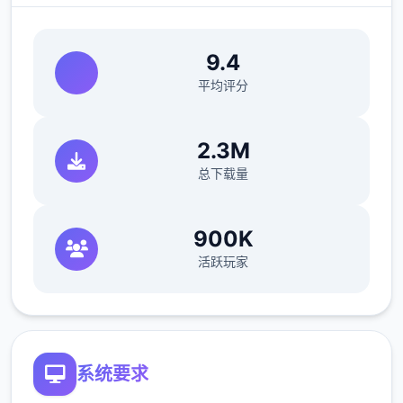
9.4
平均评分
2.3M
总下载量
侠女逍遥录0.755-240705
900K
更新胭脂铺老板娘剧情
活跃玩家
见过通平府王爷后，晚上去通平府胭脂铺，会
触发唯一段cg剧情，会探索老板娘和王爷有奸
情，胭脂铺唯一条街都是王爷的产业，王爷打
系统要求
算把胭脂铺送给老板娘。