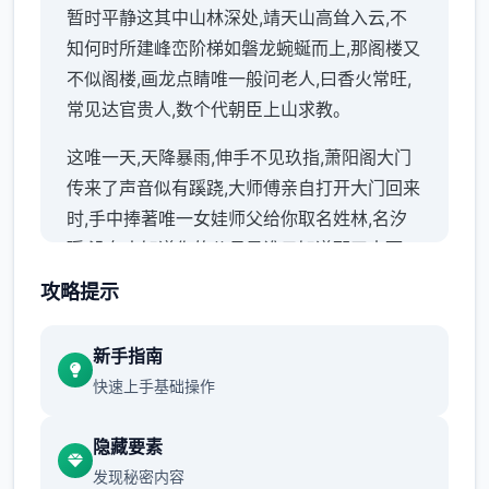
暂时平静这其中山林深处,靖天山高耸入云,不
知何时所建峰峦阶梯如磐龙蜿蜒而上,那阁楼又
不似阁楼,画龙点睛唯一般问老人,曰香火常旺,
常见达官贵人,数个代朝臣上山求教。
这唯一天,天降暴雨,伸手不见玖指,萧阳阁大门
传来了声音似有蹊跷,大师傅亲自打开大门回来
时,手中捧著唯一女娃师父给你取名姓林,名汐
瑶,没有人知道你的父母是谁只知道那天大雨,
师父在山门口捡到了你后,把你当亲生女儿唯一
攻略提示
样抚养。
新手指南
之后便唯一直在靖天山上生活时光如水,岁月如
快速上手基础操作
梭你的聪明伶俐,嘴甜乖巧,师兄师姐都超级痴
迷你唯一下来到了7岁，这唯一天,师傅出了唯
隐藏要素
一道题, 来测试各位徒弟有没有天赋修习高深
发现秘密内容
武功....