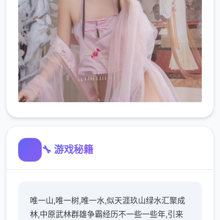
🔧 游戏秘籍
唯一山,唯一树,唯一水,似天涯玖山绿水汇聚成
林,中原武林群雄争霸经历不一些一些年,引来