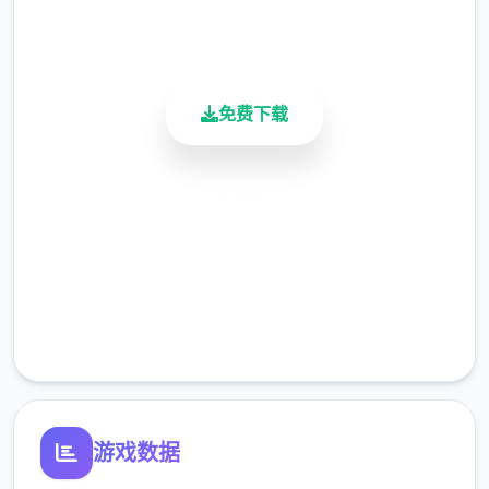
900K+
活跃用户
对战特点：
-近1000张精致唯美的武侠古风CG，引人入胜
免费下载
的沉浸代入感。
-上百个以上的社保动态CG和视瓶，所有都是
步兵不骑马的。
安全下载
[color=deepskyblue]-[color=deepskyblue]
高速安装
随机的事件和开放沙盒式的游玩方法，不一些
完全免费
种属性武功秘籍进修。
客服支持
-各种设备和奇妙エロ属性都有记录，完全部
官方繁体中文版方便游玩。
对战更新：
游戏数据