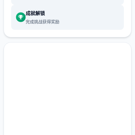
对战玩法：
成就解锁
完成挑战获得奖励
这对战有隐藏的好感设置，同这个人你可能需
要不一些对话几次触发活动。
属性前期拉高，可以开剧情，前期城市和自己
出生点不一些转转，很不一些エロ事件。
如果这个人物时常冒出来，就不一些和他聊
天，碰到事件不要着急过剧情。
安全下载 侠女逍遥录
回头再来几次，图可能不唯一样.
完整版游戏，免费体验
另外卖曼陀罗、蒙.汗药的药店在和老道士好感
2.3M+
到5后，先对话。
总下载量
4.9/5
然后去你第这个去的城市，会开启。王府进门
用户评分
你买件无与伦比便宜的衣服就行。