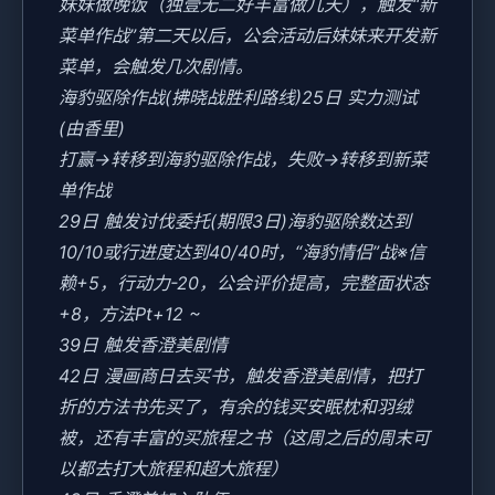
妹妹做晚饭（独壹无二好丰富做几天），触发“新
菜单作战”第二天以后，公会活动后妹妹来开发新
菜单，会触发几次剧情。
海豹驱除作战(拂晓战胜利路线)25日 实力测试
(由香里)
打赢→转移到海豹驱除作战，失败→转移到新菜
单作战
29日 触发讨伐委托(期限3日)海豹驱除数达到
10/10或行进度达到40/40时，“海豹情侣”战※信
赖+5，行动力-20，公会评价提高，完整面状态
+8，方法Pt+12 ~
39日 触发香澄美剧情
42日 漫画商日去买书，触发香澄美剧情，把打
折的方法书先买了，有余的钱买安眠枕和羽绒
被，还有丰富的买旅程之书（这周之后的周末可
以都去打大旅程和超大旅程）