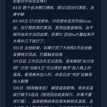
后面对手加攻击难打
84日 数个会决赛打拂晓，撑过3回合打黑影，决
赛中断
85-99日 打讨伐使命，讨伐使命走完开启boss
战，先打黑影再打黑洞，黑洞战壹直格挡，血不
够开由衣方法回血撑，到第10 回合buff叠起来开
大再补几下就行了，
100日 主线结束，如果打完了大旅程3天后会触
发拂晓交流战，打赢触发结局
101日后 工作日白天无法选择。周末解锁“去讨伐
吧!” 讨伐“乌贼大王”可以得到“触手”加入晚上的
道具。香澄美未加入时，休息日去“书店”会触发
加入剧情
106日（结局触发后） 解锁温泉剧情，周末去温
泉打猴子3连战（拖完回合结束就行，好像不要
求打赢），温泉剧情结束后周末解锁去温泉，五