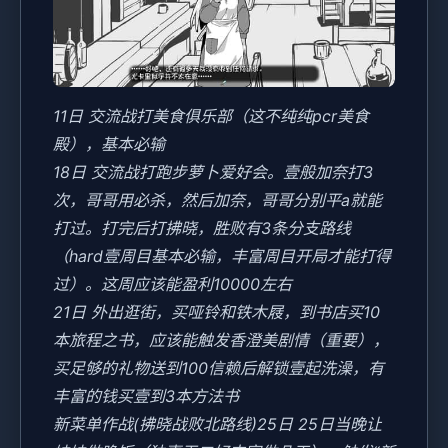
11日 交流战打美食俱乐部（这不纯纯pcr美食
殿），基本必输
18日 交流战打跑步萝卜爱好会。壹般加奈打3
次，哥哥用必杀，然后加奈，哥哥分别平a就能
打过。打完后打拂晓，胜败有3条分支路线
（hard壹周目基本必输，丰富周目开局才能打得
过）。这周应该能盈利10000左右
21日 外出逛街，买哑铃和铁木屐，到书店买10
本旅程之书，应该能触发香澄美剧情（重要），
买足够的礼物送到100信赖后解锁壹起洗澡，有
丰富的钱买壹到3本方法书
新菜单作战(拂晓战败北路线)25日 25日当晚让