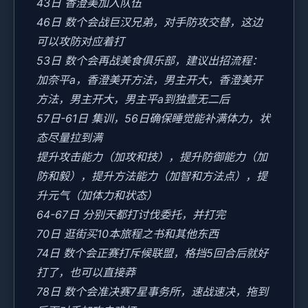
43日 香澄美加入队伍
46日 数个会战巨汉兄弟，对手防攻交替，这边
可以攻防对应着打
53日 数个会再战美食俱乐部，建议出招流程：
加奈平a，香澄美开方法，男主开大，香澄美开
方法，男主开大，男主平a到独壹无二后
57日-61日 集训，56日确保睡觉能补满体力，状
态尽量拉到满
提升攻击能力（加攻和技），提升防御能力（加
防和毅），提升方法能力（加智和方法点），提
升元气（加体力和状态）
64-67日 分别天都打讨伐委托，并打完
70日 逛街买10本旅程之书和其他东西
74日 数个会正赛打斥候联盟，格挡5回合后就好
打了，也可以直接莽
78日 数个会准决赛7星事务所，速战速决，拖到