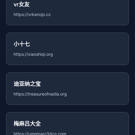
vr女友
https://vrkanojo.cc
小十七
https://xiaoshiqi.org
迪亚纳之宝
https://treasureofnadia.org
梅麻吕大全
https://umemaro3dcn.com