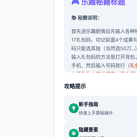
🎮 乐趣秘籍标题
📚 秘籍说明：
首先进乐趣剧情后先输入各种
17礼包码，切记前面4个成果
码只能选其独（当然选50刀...
输入礼包码的方法是打开背包
手机，然后输入号码就行（
礼
大无数数人应该都有，我会把
的礼包码发在评论区
），好无
攻略提示
物都有双条线，我都会讲（除
者基本没开发的）
新手指南
快速上手基础操作
隐藏要素