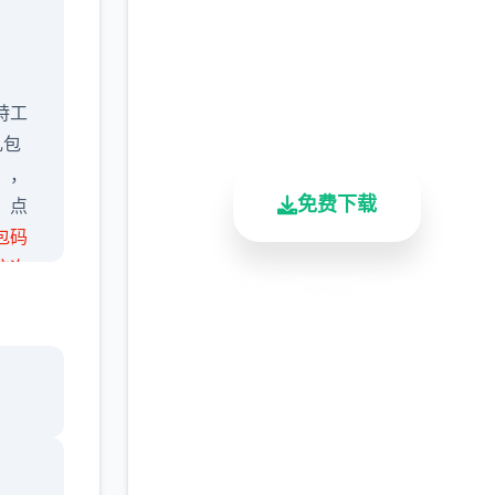
完整版游戏，免费体验
2.3M+
4.9/5
900K+
特工
总下载量
用户评分
活跃用户
礼包
），
免费下载
，点
包码
这次
数人
安全下载
高速安装
完全免费
了作
客服支持