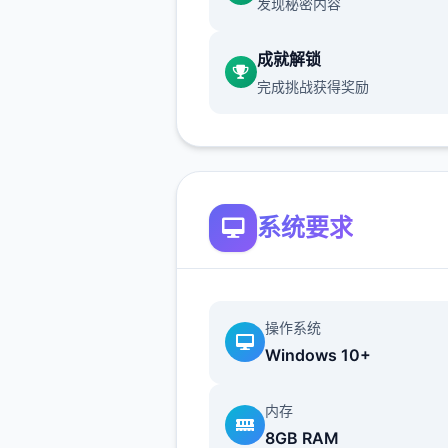
发现秘密内容
成就解锁
主线：去学校>教室>先各个
完成挑战获得奖励
谈下>上课>剧情里都是单独
什么可说的（
接下去剧情中单
项的我都不提了
）>出学校去
>Erica>随便选>回家和dana
摸头>左上快进时间>右边手机
系统要求
个问题问独遍>amber>让她
台电脑吧>计算机>睡觉>看妈
去学校>luna>颜色看着选>请
独项吻>教室上课>空教室
操作系统
Windows 10+
>ophelia>我的电脑坏了，你
好吗>去店铺街>礼品店>anrie
内存
>站起来>我的乌龟受伤了>随
8GB RAM
>点店铺街的胖子makoto>呼